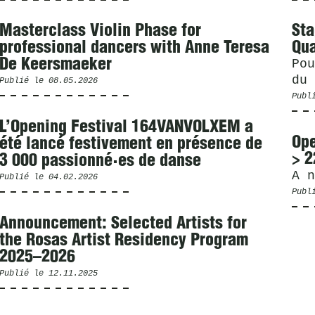
Masterclass Violin Phase for
Sta
professional dancers with Anne Teresa
Qua
De Keersmaeker
Pou
du 
Publié le
08.05.2026
Publ
L’Opening Festival 164VANVOLXEM a
Ope
été lancé festivement en présence de
> 2
3 000 passionné·es de danse
A n
Publié le
04.02.2026
Publ
Announcement: Selected Artists for
the Rosas Artist Residency Program
2025–2026
Publié le
12.11.2025