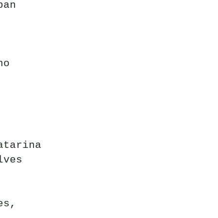
ban
no
atarina
lves
es,