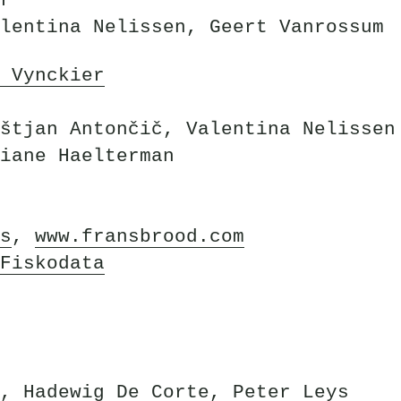
r
lentina Nelissen, Geert Vanrossum
 Vynckier
štjan Antončič, Valentina Nelissen
iane Haelterman
s
,
www.fransbrood.com
Fiskodata
, Hadewig De Corte, Peter Leys