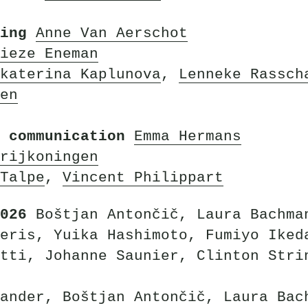
ing
Anne Van Aerschot
ieze Eneman
katerina Kaplunova
,
Lenneke Rassch
en
 communication
Emma Hermans
rijkoningen
Talpe
,
Vincent Philippart
2026
Boštjan Antončič, Laura Bachma
eris, Yuika Hashimoto, Fumiyo Iked
tti, Johanne Saunier, Clinton Stri
ander, Boštjan Antončič, Laura Bac