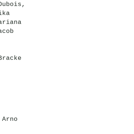
Dubois,
ika
ariana
acob
Bracke
 Arno