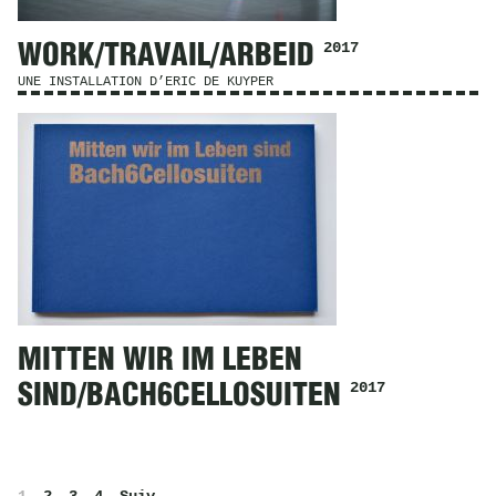
2017
WORK/TRAVAIL/ARBEID
UNE INSTALLATION D’ERIC DE KUYPER
MITTEN WIR IM LEBEN
2017
SIND/BACH6CELLOSUITEN
Pagination
1
2
3
4
Suiv.