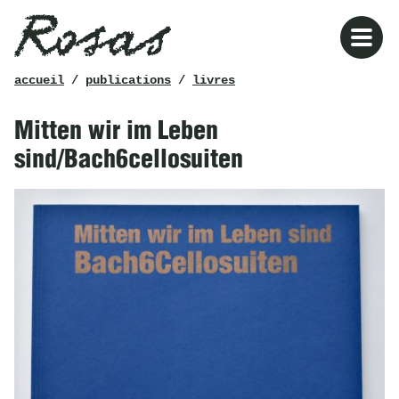
Rosas
fil
accueil
/
publications
/
livres
d’ariane
Mitten wir im Leben
sind/Bach6cellosuiten