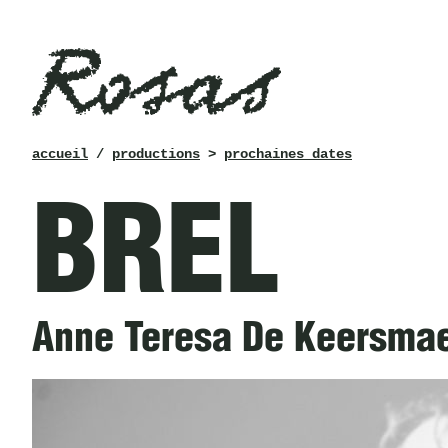
Rosas
fil
accueil
/
productions
>
prochaines dates
d’ariane
BREL
Anne Teresa De Keersmaek