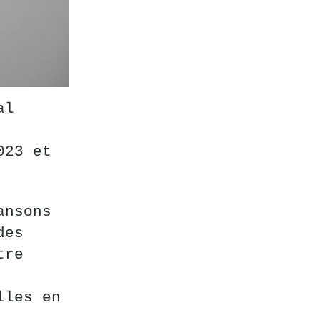
al
023 et
ansons
des
tre
lles en