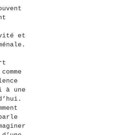
ouvent
nt
vité et
ménale.
rt
 comme
lence
i à une
d’hui.
mment
parle
maginer