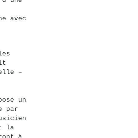
 d’une
ne avec
les
it
elle –
pose un
e par
usicien
t la
ront à