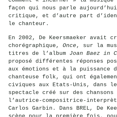
comment « incarner » la musique 
façon qui nous parle aujourd’hui
critique, et d’autre part d’iden
le chanteur.
En 2002, De Keersmaeker avait cr
chorégraphique,
Once
, sur la mus
titres de l’album
Joan Baez in
C
proposé différentes réponses pos
aux émotions et à la puissance d
chanteuse folk, qui ont égalemen
civiques aux Etats-Unis, dans le
spectacle créé sur des chansons 
l’autrice-compositrice-interprèt
Carlos Garbin. Dans BREL
,
De Kee
scène pour la première fois, pou