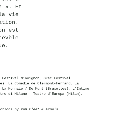
s ». Et
la vie
ation.
on est
révèle
ue.
 Festival d’Avignon, Grec Festival
e), La Comédie de Clermont-Ferrand, La
 La Monnaie / De Munt (Bruxelles), L’Intime
tro di Milano – Teatro d’Europa (Milan),
ctions by Van Cleef & Arpels.