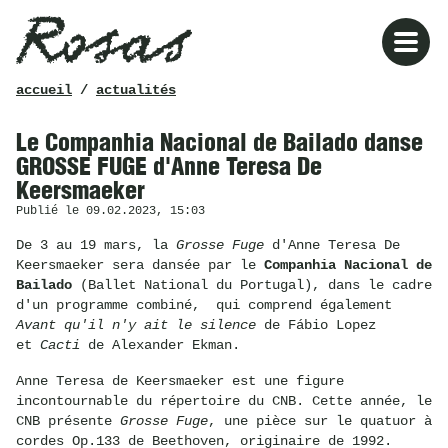
Rosas
fil
accueil
/
actualités
d’ariane
Le Companhia Nacional de Bailado danse
GROSSE FUGE d'Anne Teresa De
Keersmaeker
Publié le 09.02.2023, 15:03
De 3 au 19 mars, la
Grosse Fuge
d'Anne Teresa De
Keersmaeker sera dansée par le
Companhia Nacional de
Bailado
(Ballet National du Portugal), dans le cadre
d'un programme combiné, qui comprend également
Avant qu'il n'y ait le silence
de Fábio Lopez
et
Cacti
de Alexander Ekman.
Anne Teresa de Keersmaeker est une figure
incontournable du répertoire du CNB. Cette année, le
CNB présente
Grosse Fuge
, une pièce sur le quatuor à
cordes Op.133 de Beethoven, originaire de 1992.