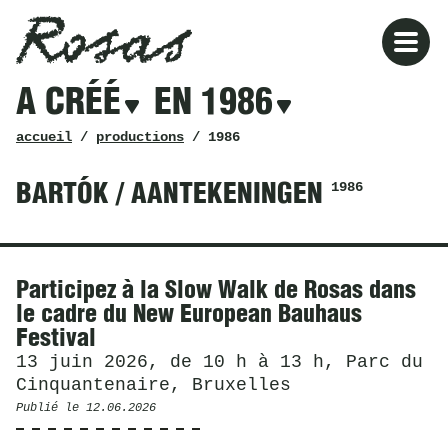
Rosas
Rosas
Filtres
A CRÉÉ
EN 1986
a
créé
en
fil
accueil
/
productions
/ 1986
1986
d’ariane
1986
BARTÓK / AANTEKENINGEN
Actualités
Participez à la Slow Walk de Rosas dans
le cadre du New European Bauhaus
Festival
13 juin 2026, de 10 h à 13 h, Parc du
Cinquantenaire, Bruxelles
Publié le
12.06.2026