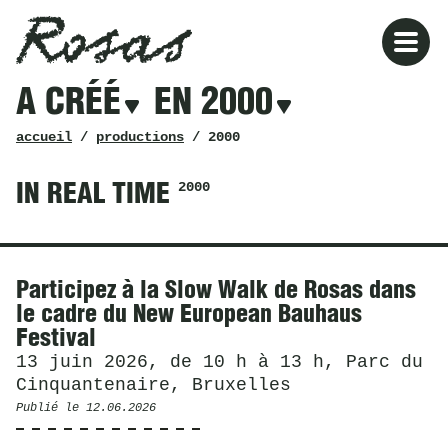
Rosas
Rosas
Filtres
A CRÉÉ
EN 2000
a
créé
en
fil
accueil
/
productions
/ 2000
2000
d’ariane
2000
IN REAL TIME
Actualités
Participez à la Slow Walk de Rosas dans
le cadre du New European Bauhaus
Festival
13 juin 2026, de 10 h à 13 h, Parc du
Cinquantenaire, Bruxelles
Publié le
12.06.2026