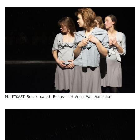
MULTICAST Rosas danst Rosas - © Anne Van Aerschot