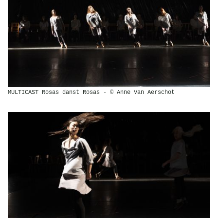
MULTICAST Rosas danst Rosas - © Anne Van Aerschot