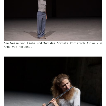
Die Weise von Liebe und Tod des Cornets Christoph Rilke - ©
Anne Van Aerschot