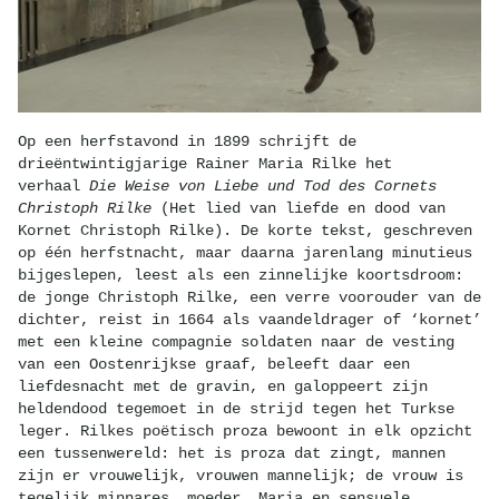
Op een herfstavond in 1899 schrijft de
drieëntwintigjarige Rainer Maria Rilke het
verhaal
Die Weise von Liebe und Tod des Cornets
Christoph Rilke
(Het lied van liefde en dood van
Kornet Christoph Rilke). De korte tekst, geschreven
op één herfstnacht, maar daarna jarenlang minutieus
bijgeslepen, leest als een zinnelijke koortsdroom:
de jonge Christoph Rilke, een verre voorouder van de
dichter, reist in 1664 als vaandeldrager of ‘kornet’
met een kleine compagnie soldaten naar de vesting
van een Oostenrijkse graaf, beleeft daar een
liefdesnacht met de gravin, en galoppeert zijn
heldendood tegemoet in de strijd tegen het Turkse
leger. Rilkes poëtisch proza bewoont in elk opzicht
een tussenwereld: het is proza dat zingt, mannen
zijn er vrouwelijk, vrouwen mannelijk; de vrouw is
tegelijk minnares, moeder, Maria en sensuele