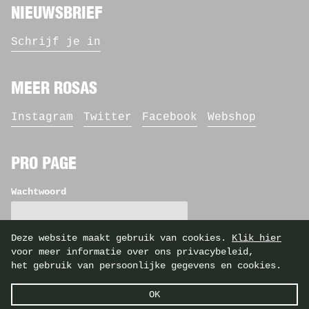
NIEUWSBRIEF
Schrijf je in
MEER ROSAS
Instagram
Twitter
Facebook
Webshop
PRO PAGE
Wachtwoord
Deze website maakt gebruik van cookies.
Klik hier
voor meer informatie over ons privacybeleid,
het gebruik van persoonlijke gegevens en cookies.
©2026 Rosas — identity by
Casier/Fieuws
OK
— website by
Tentwelve
—
privacybeleid