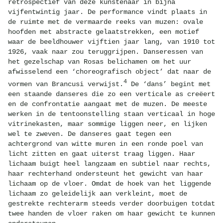
retrospectief van deze kunstenaar in bijna
vijfentwintig jaar. De performance vindt plaats in
de ruimte met de vermaarde reeks van muzen: ovale
hoofden met abstracte gelaatstrekken, een motief
waar de beeldhouwer vijftien jaar lang, van 1910 tot
1926, vaak naar zou teruggrijpen. Danseressen van
het gezelschap van Rosas belichamen om het uur
afwisselend een ‘choreografisch object’ dat naar de
4
vormen van Brancusi verwijst.
De ‘dans’ begint met
een staande danseres die zo een verticale as creëert
en de confrontatie aangaat met de muzen. De meeste
werken in de tentoonstelling staan verticaal in hoge
vitrinekasten, maar sommige liggen neer, en lijken
wel te zweven. De danseres gaat tegen een
achtergrond van witte muren in een ronde poel van
licht zitten en gaat uiterst traag liggen. Haar
lichaam buigt heel langzaam en subtiel naar rechts,
haar rechterhand ondersteunt het gewicht van haar
lichaam op de vloer. Omdat de hoek van het liggende
lichaam zo geleidelijk aan verkleint, moet de
gestrekte rechterarm steeds verder doorbuigen totdat
twee handen de vloer raken om haar gewicht te kunnen