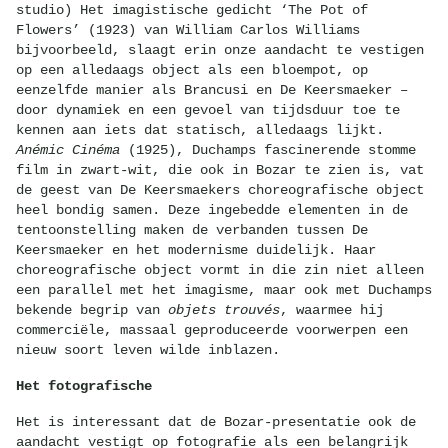
studio) Het imagistische gedicht ‘The Pot of
Flowers’ (1923) van William Carlos Williams
bijvoorbeeld, slaagt erin onze aandacht te vestigen
op een alledaags object als een bloempot, op
eenzelfde manier als Brancusi en De Keersmaeker –
door dynamiek en een gevoel van tijdsduur toe te
kennen aan iets dat statisch, alledaags lijkt.
Anémic Cinéma
(1925), Duchamps fascinerende stomme
film in zwart-wit, die ook in Bozar te zien is, vat
de geest van De Keersmaekers choreografische object
heel bondig samen. Deze ingebedde elementen in de
tentoonstelling maken de verbanden tussen De
Keersmaeker en het modernisme duidelijk. Haar
choreografische object vormt in die zin niet alleen
een parallel met het imagisme, maar ook met Duchamps
bekende begrip van
objets trouvés
, waarmee hij
commerciële, massaal geproduceerde voorwerpen een
nieuw soort leven wilde inblazen.
Het fotografische
Het is interessant dat de Bozar-presentatie ook de
aandacht vestigt op fotografie als een belangrijk