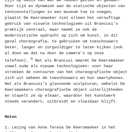
Door tijd en dynamiek aan de statische objecten van
tentoonstellingen in een museum toe te voegen,
plaatst De Keersmaeker niet alleen het vernuftige
gebruik van visuele technologieën uit Brancusi’s
praktijk centraal, maar neemt ze ook de
modernistische opdracht op zich om kunst, in dit
geval choreografie, te gebruiken om toeschouwers
beter, langer en zorgvuldiger te laten kijken (ook
al doen we dat nu door de camera’s op onze
9
telefoon).
Net als Brancusi omarmt De Keersmaeker
zowel oude als nieuwe technologieën: voor haar
strekken de contouren van het choreografische object
zich uit omheen de toeschouwers en hun smartphones.
Net als Brancusi’s glanzende sculpturen, omhelst De
Keersmaekers choreografische object uiterlijkheden
en stapelt ze op elkaar, waardoor het kunstwerk
steeds verandert, uitbreidt en vloeibaar blijft.
Noten
1. Lezing van Anne Teresa De Keersmaeker in het