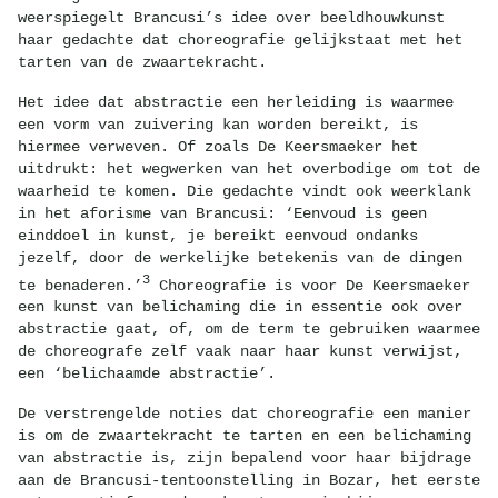
weerspiegelt Brancusi’s idee over beeldhouwkunst
haar gedachte dat choreografie gelijkstaat met het
tarten van de zwaartekracht.
Het idee dat abstractie een herleiding is waarmee
een vorm van zuivering kan worden bereikt, is
hiermee verweven. Of zoals De Keersmaeker het
uitdrukt: het wegwerken van het overbodige om tot de
waarheid te komen. Die gedachte vindt ook weerklank
in het aforisme van Brancusi: ‘Eenvoud is geen
einddoel in kunst, je bereikt eenvoud ondanks
jezelf, door de werkelijke betekenis van de dingen
3
te benaderen.’
Choreografie is voor De Keersmaeker
een kunst van belichaming die in essentie ook over
abstractie gaat, of, om de term te gebruiken waarmee
de choreografe zelf vaak naar haar kunst verwijst,
een ‘belichaamde abstractie’.
De verstrengelde noties dat choreografie een manier
is om de zwaartekracht te tarten en een belichaming
van abstractie is, zijn bepalend voor haar bijdrage
aan de Brancusi-tentoonstelling in Bozar, het eerste