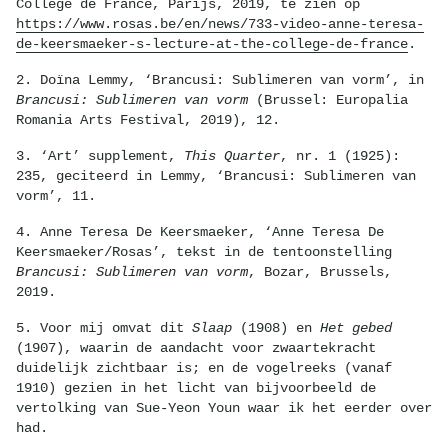
Collège de France, Parijs, 2019, te zien op
https://www.rosas.be/en/news/733-video-anne-teresa-
de-keersmaeker-s-lecture-at-the-college-de-france
.
2. Doïna Lemmy, ‘Brancusi: Sublimeren van vorm’, in
Brancusi: Sublimeren van vorm
(Brussel: Europalia
Romania Arts Festival, 2019), 12.
3. ‘Art’ supplement,
This Quarter
, nr. 1 (1925):
235, geciteerd in Lemmy, ‘Brancusi: Sublimeren van
vorm’, 11.
4. Anne Teresa De Keersmaeker, ‘Anne Teresa De
Keersmaeker/Rosas’, tekst in de tentoonstelling
Brancusi: Sublimeren van vorm
, Bozar, Brussels,
2019.
5. Voor mij omvat dit
Slaap
(1908) en
Het gebed
(1907), waarin de aandacht voor zwaartekracht
duidelijk zichtbaar is; en de vogelreeks (vanaf
1910) gezien in het licht van bijvoorbeeld de
vertolking van Sue-Yeon Youn waar ik het eerder over
had.