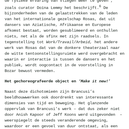
de fysieke ervaring van vliegen weer te geven’,
6
zoals curator Doïna Lemmy het beschrijft.
De
bijzonderheden van de gelaatstrekken van de leden
van het internationale gezelschap Rosas, dat uit
dansers van Aziatische, Afrikaanse en Europese
afkomst bestaat, worden gesublimeerd en onthullen
niets, net als de sfinx met zijn raadsels. In
tegenstelling tot
Work/Travail/Arbeid,
het andere
werk van Rosas dat van de donkere theaterzaal naar
de witte tentoonstellingsruimte werd overgebracht en
waarin er interactie is tussen de dansers en het
publiek, wordt oogcontact in de voorstelling in
Bozar bewust vermeden.
Het gechoreografeerde object en
‘Make it new!
’
Naast deze dichotomieën zijn Brancusi’s
beeldhouwwerken ook doordrenkt van interessante
dimensies van tijd en beweging. Het glanzende
oppervlak van Brancusi’s werk – dat dus zeker niet
door Anish Kapoor of Jeff Koons werd uitgevonden –
weerspiegelt de steeds veranderende omgeving,
waardoor er een gevoel van duur ontstaat, als een