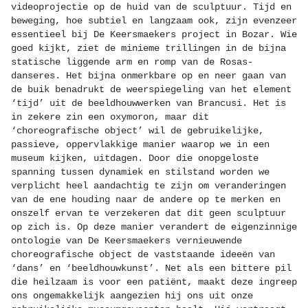
videoprojectie op de huid van de sculptuur. Tijd en
beweging, hoe subtiel en langzaam ook, zijn evenzeer
essentieel bij De Keersmaekers project in Bozar. Wie
goed kijkt, ziet de minieme trillingen in de bijna
statische liggende arm en romp van de Rosas-
danseres. Het bijna onmerkbare op en neer gaan van
de buik benadrukt de weerspiegeling van het element
‘tijd’ uit de beeldhouwwerken van Brancusi. Het is
in zekere zin een oxymoron, maar dit
‘choreografische object’ wil de gebruikelijke,
passieve, oppervlakkige manier waarop we in een
museum kijken, uitdagen. Door die onopgeloste
spanning tussen dynamiek en stilstand worden we
verplicht heel aandachtig te zijn om veranderingen
van de ene houding naar de andere op te merken en
onszelf ervan te verzekeren dat dit geen sculptuur
op zich is. Op deze manier verandert de eigenzinnige
ontologie van De Keersmaekers vernieuwende
choreografische object de vaststaande ideeën van
‘dans’ en ‘beeldhouwkunst’. Net als een bittere pil
die heilzaam is voor een patiënt, maakt deze ingreep
ons ongemakkelijk aangezien hij ons uit onze