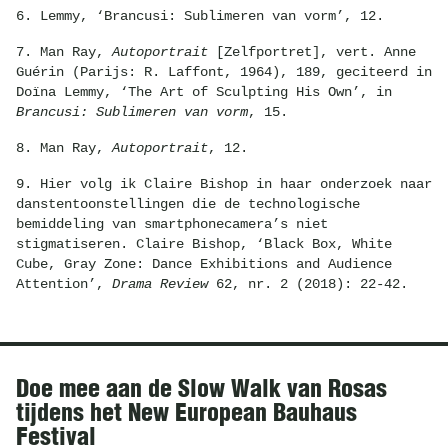
6. Lemmy, ‘Brancusi: Sublimeren van vorm’, 12.
7. Man Ray,
Autoportrait
[Zelfportret], vert. Anne
Guérin (Parijs: R. Laffont, 1964), 189, geciteerd in
Doïna Lemmy, ‘The Art of Sculpting His Own’, in
Brancusi: Sublimeren van vorm
, 15.
8. Man Ray,
Autoportrait
, 12.
9. Hier volg ik Claire Bishop in haar onderzoek naar
danstentoonstellingen die de technologische
bemiddeling van smartphonecamera’s niet
stigmatiseren. Claire Bishop, ‘Black Box, White
Cube, Gray Zone: Dance Exhibitions and Audience
Attention’,
Drama Review
62, nr. 2 (2018): 22-42.
Nieuws
Doe mee aan de Slow Walk van Rosas
tijdens het New European Bauhaus
Festival