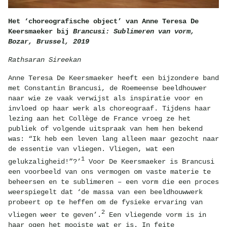
Het ‘choreografische object’ van Anne Teresa De
Keersmaeker bij
Brancusi: Sublimeren van vorm,
Bozar, Brussel, 2019
Rathsaran Sireekan
Anne Teresa De Keersmaeker heeft een bijzondere band
met Constantin Brancusi, de Roemeense beeldhouwer
naar wie ze vaak verwijst als inspiratie voor en
invloed op haar werk als choreograaf. Tijdens haar
lezing aan het Collège de France vroeg ze het
publiek of volgende uitspraak van hem hen bekend
was: “Ik heb een leven lang alleen maar gezocht naar
de essentie van vliegen. Vliegen, wat een
1
gelukzaligheid!”?’
Voor De Keersmaeker is Brancusi
een voorbeeld van ons vermogen om vaste materie te
beheersen en te sublimeren – een vorm die een proces
weerspiegelt dat ‘de massa van een beeldhouwwerk
probeert op te heffen om de fysieke ervaring van
2
vliegen weer te geven’.
Een vliegende vorm is in
haar ogen het mooiste wat er is. In feite