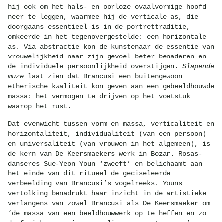
hij ook om het hals- en oorloze ovaalvormige hoofd
neer te leggen, waarmee hij de verticale as, die
doorgaans essentieel is in de portrettraditie,
omkeerde in het tegenovergestelde: een horizontale
as. Via abstractie kon de kunstenaar de essentie van
vrouwelijkheid naar zijn gevoel beter benaderen en
de individuele persoonlijkheid overstijgen.
Slapende
muze
laat zien dat Brancusi een buitengewoon
etherische kwaliteit kon geven aan een gebeeldhouwde
massa: het vermogen te drijven op het voetstuk
waarop het rust.
Dat evenwicht tussen vorm en massa, verticaliteit en
horizontaliteit, individualiteit (van een persoon)
en universaliteit (van vrouwen in het algemeen), is
de kern van De Keersmaekers werk in Bozar. Rosas-
danseres Sue-Yeon Youn ‘zweeft’ en belichaamt aan
het einde van dit ritueel de geciseleerde
verbeelding van Brancusi’s vogelreeks. Youns
vertolking benadrukt haar inzicht in de artistieke
verlangens van zowel Brancusi als De Keersmaeker om
‘de massa van een beeldhouwwerk op te heffen en zo