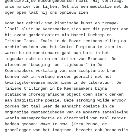
gebruikelijke museumgewoonten haalt. Hij vertraagt
onze manier van kijken. Net als een meditatie met de
ogen open laat hij ons opnieuw zien.
Door het gebruik van kinetische kunst en trompe-
l’oeil sluit De Keersmaeker zich met dit project aan
bij avant-gardepioniers als Marcel Duchamp en
Tristan Tzara. Zoals in de Bozar-tentoonstelling op
archiefbeelden van het Centre Pompidou te zien is,
waren beide kunstenaars gast aan huis in het
legendarische salon en atelier van Brancusi. De
elementen ‘beweging’ en ‘tijdsduur’ in De
Keersmaekers vertaling van een sculpturale bron
kunnen ook in verband worden gebracht met het
twintigste-eeuwse modernisme in de literatuur. De
minieme trillingen in De Keersmaekers bijna
statische choreografische object doen sterk denken
aan imagistische poëzie. Deze stroming wilde ervoor
zorgen dat taal weer de aandacht opeiste in de
ongunstige omstandigheden van de moderne samenleving
waarin massaproductie de directheid van taal teniet
hadden gedaan:
Make it new!
(Ezra Pound, de
grondlegger van het imagisme, bezocht ook Brancusi’s