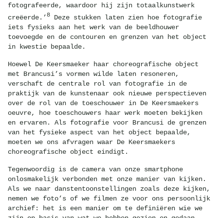
fotografeerde, waardoor hij zijn totaalkunstwerk
8
creëerde.’
Deze stukken laten zien hoe fotografie
iets fysieks aan het werk van de beeldhouwer
toevoegde en de contouren en grenzen van het object
in kwestie bepaalde.
Hoewel De Keersmaeker haar choreografische object
met Brancusi’s vormen wilde laten resoneren,
verschaft de centrale rol van fotografie in de
praktijk van de kunstenaar ook nieuwe perspectieven
over de rol van de toeschouwer in De Keersmaekers
oeuvre, hoe toeschouwers haar werk moeten bekijken
en ervaren. Als fotografie voor Brancusi de grenzen
van het fysieke aspect van het object bepaalde,
moeten we ons afvragen waar De Keersmaekers
choreografische object eindigt.
Tegenwoordig is de camera van onze smartphone
onlosmakelijk verbonden met onze manier van kijken.
Als we naar danstentoonstellingen zoals deze kijken,
nemen we foto’s of we filmen ze voor ons persoonlijk
archief: het is een manier om te definiëren wie we
zijn op basis van wat we hebben gezien en gedaan.