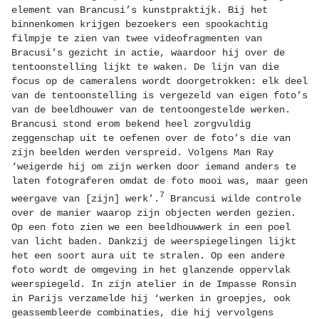
element van Brancusi’s kunstpraktijk. Bij het
binnenkomen krijgen bezoekers een spookachtig
filmpje te zien van twee videofragmenten van
Bracusi’s gezicht in actie, waardoor hij over de
tentoonstelling lijkt te waken. De lijn van die
focus op de cameralens wordt doorgetrokken: elk deel
van de tentoonstelling is vergezeld van eigen foto’s
van de beeldhouwer van de tentoongestelde werken.
Brancusi stond erom bekend heel zorgvuldig
zeggenschap uit te oefenen over de foto’s die van
zijn beelden werden verspreid. Volgens Man Ray
‘weigerde hij om zijn werken door iemand anders te
laten fotograferen omdat de foto mooi was, maar geen
7
weergave van [zijn] werk’.
Brancusi wilde controle
over de manier waarop zijn objecten werden gezien.
Op een foto zien we een beeldhouwwerk in een poel
van licht baden. Dankzij de weerspiegelingen lijkt
het een soort aura uit te stralen. Op een andere
foto wordt de omgeving in het glanzende oppervlak
weerspiegeld. In zijn atelier in de Impasse Ronsin
in Parijs verzamelde hij ‘werken in groepjes, ook
geassembleerde combinaties, die hij vervolgens