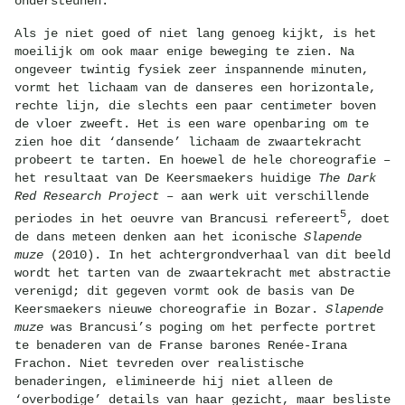
ondersteunen.
Als je niet goed of niet lang genoeg kijkt, is het
moeilijk om ook maar enige beweging te zien. Na
ongeveer twintig fysiek zeer inspannende minuten,
vormt het lichaam van de danseres een horizontale,
rechte lijn, die slechts een paar centimeter boven
de vloer zweeft. Het is een ware openbaring om te
zien hoe dit ‘dansende’ lichaam de zwaartekracht
probeert te tarten. En hoewel de hele choreografie –
het resultaat van De Keersmaekers huidige
The Dark
Red Research Project
– aan werk uit verschillende
5
periodes in het oeuvre van Brancusi refereert
, doet
de dans meteen denken aan het iconische
Slapende
muze
(2010). In het achtergrondverhaal van dit beeld
wordt het tarten van de zwaartekracht met abstractie
verenigd; dit gegeven vormt ook de basis van De
Keersmaekers nieuwe choreografie in Bozar.
Slapende
muze
was Brancusi’s poging om het perfecte portret
te benaderen van de Franse barones Renée-Irana
Frachon. Niet tevreden over realistische
benaderingen, elimineerde hij niet alleen de
‘overbodige’ details van haar gezicht, maar besliste