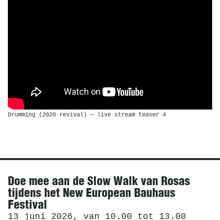
Drumming (2020 revival) — live stream teaser 4
Nieuws
Doe mee aan de Slow Walk van Rosas
tijdens het New European Bauhaus
Festival
13 juni 2026, van 10.00 tot 13.00