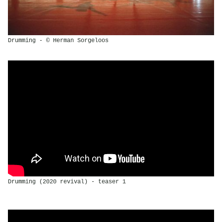
Drumming - © Herman Sorgeloos
Drumming (2020 revival) - teaser 1