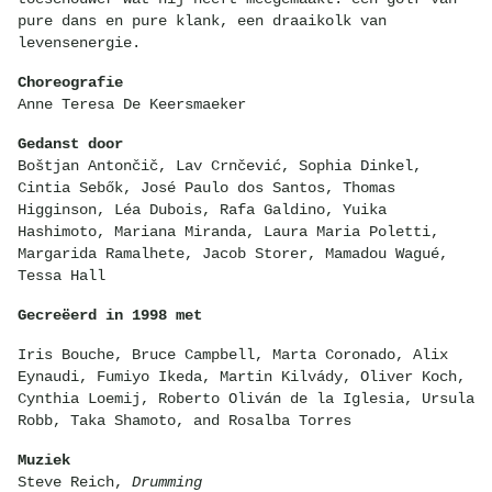
pure dans en pure klank, een draaikolk van
levensenergie.
Choreografie
Anne Teresa De Keersmaeker
Gedanst door
Boštjan Antončič, Lav Crnčević, Sophia Dinkel,
Cintia Sebők, José Paulo dos Santos, Thomas
Higginson, Léa Dubois, Rafa Galdino, Yuika
Hashimoto, Mariana Miranda, Laura Maria Poletti,
Margarida Ramalhete, Jacob Storer, Mamadou Wagué,
Tessa Hall
Gecreëerd in 1998 met
Iris Bouche, Bruce Campbell, Marta Coronado, Alix
Eynaudi, Fumiyo Ikeda, Martin Kilvády, Oliver Koch,
Cynthia Loemij, Roberto Oliván de la Iglesia, Ursula
Robb, Taka Shamoto, and Rosalba Torres
Muziek
Steve Reich,
Drumming