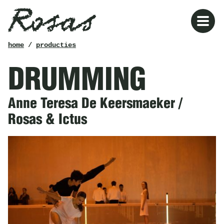
Rosas
kruimelpad
home
/
producties
DRUMMING
Anne Teresa De Keersmaeker /
Rosas & Ictus