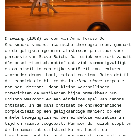
Drumming
(1998) is een van Anne Teresa De
Keersmaekers meest iconische choreografieën, gemaakt
op de gelijknamige minimalistische partituur voor
percussie van Steve Reich. De muziek vertrekt vanuit
één enkel ritmisch motief dat zich vermenigvuldigt
en ontplooit in een rijke variëteit aan texturen,
waaronder drums, hout, metaal en stem. Reich drijft
de techniek die hij reeds in
Piano Phase
toepaste
tot het uiterste: door kleine versnellingen
ontwrichten de muzikanten bijna onmerkbaar hun
unisono waardoor er een eindeloos spel van canons
ontstaat. In de dans ontstaat de choreografische
complexiteit op een gelijkaardige manier: op één
enkele bewegingszin worden eindeloze variaties in
tijd en ruimte toegepast. Wanneer de muziek stopt en
de lichamen tot stilstand komen, beseft de
toeschouwer wat hij heeft meegemaakt: een golf van