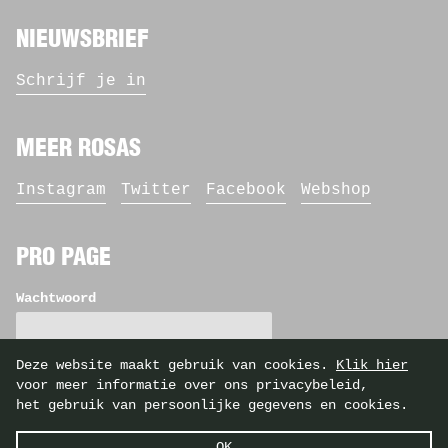
NIEUWSBRIEF
Schrijf je in
MEER ROSAS
Instagram
Twitter
Facebook
Webshop
PRO PAGE
Wachtwoord
Deze website maakt gebruik van cookies.
Klik hier
voor meer informatie over ons privacybeleid,
het gebruik van persoonlijke gegevens en cookies.
©2026 Rosas — identity by
Casier/Fieuws
OK