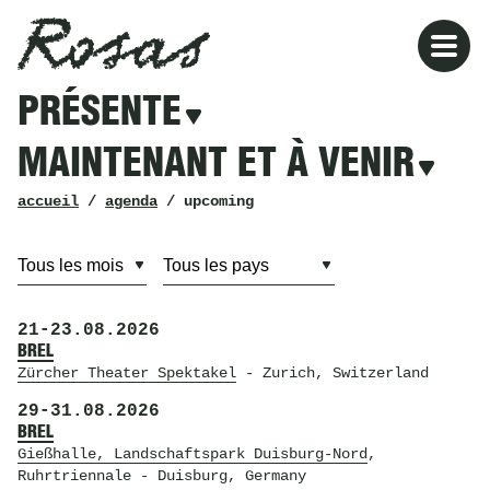
Rosas
Rosas
Filtres
PRÉSENTE
présente
maintenant
et
MAINTENANT ET À VENIR
à
venir
fil
accueil
/
agenda
/ upcoming
d’ariane
21
-
23.08.2026
BREL
Zürcher Theater Spektakel
- Zurich, Switzerland
29
-
31.08.2026
BREL
Gießhalle, Landschaftspark Duisburg-Nord
,
Ruhrtriennale
- Duisburg, Germany