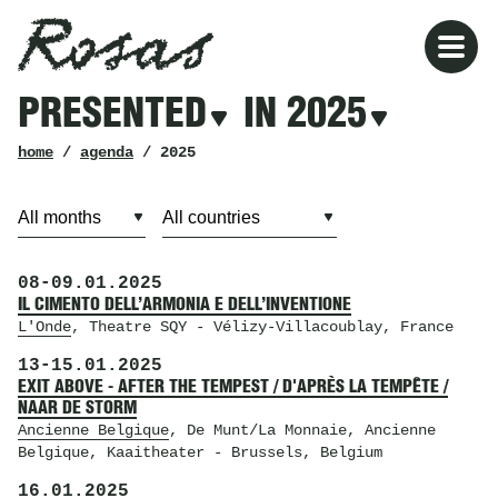
Rosas
Rosas
Filters
PRESENTED
IN 2025
presented
in
2025
breadcrumb
home
/
agenda
/ 2025
08
-
09.01.2025
IL CIMENTO DELL’ARMONIA E DELL’INVENTIONE
L'Onde
, Theatre SQY
- Vélizy-Villacoublay, France
13
-
15.01.2025
EXIT ABOVE - AFTER THE TEMPEST / D'APRÈS LA TEMPÊTE /
NAAR DE STORM
Ancienne Belgique
, De Munt/La Monnaie, Ancienne
Belgique, Kaaitheater
- Brussels, Belgium
16.01.2025