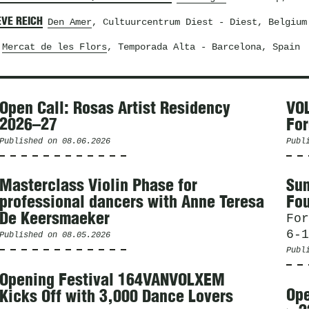
EVE REICH
Den Amer
, Cultuurcentrum Diest
- Diest, Belgium
Mercat de les Flors
, Temporada Alta
- Barcelona, Spain
Open Call: Rosas Artist Residency
VOL
2026–27
For
Published on
08.06.2026
Publ
Masterclass Violin Phase for
Sum
professional dancers with Anne Teresa
Fou
De Keersmaeker
For
6-1
Published on
08.05.2026
Publ
Opening Festival 164VANVOLXEM
Ope
Kicks Off with 3,000 Dance Lovers