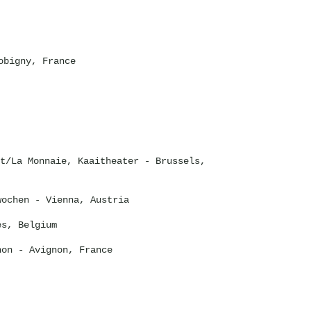
obigny, France
t/La Monnaie, Kaaitheater
- Brussels,
wochen
- Vienna, Austria
s, Belgium
non
- Avignon, France