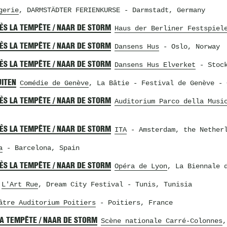
gerie
, DARMSTÄDTER FERIENKURSE
- Darmstadt, Germany
RÈS LA TEMPÊTE / NAAR DE STORM
Haus der Berliner Festspiel
RÈS LA TEMPÊTE / NAAR DE STORM
Dansens Hus
- Oslo, Norway
RÈS LA TEMPÊTE / NAAR DE STORM
Dansens Hus Elverket
- Stock
UITEN
Comédie de Genève
, La Bâtie - Festival de Genève
- 
RÈS LA TEMPÊTE / NAAR DE STORM
Auditorium Parco della Musi
RÈS LA TEMPÊTE / NAAR DE STORM
ITA
- Amsterdam, the Nether
a
- Barcelona, Spain
RÈS LA TEMPÊTE / NAAR DE STORM
Opéra de Lyon
, La Biennale 
L'Art Rue
, Dream City Festival
- Tunis, Tunisia
âtre Auditorium Poitiers
- Poitiers, France
LA TEMPÊTE / NAAR DE STORM
Scène nationale Carré-Colonnes
,