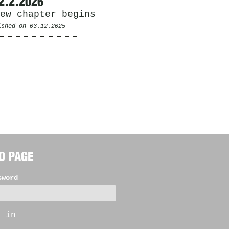
2.2.2026
ew chapter begins
ished on
03.12.2025
O PAGE
sword