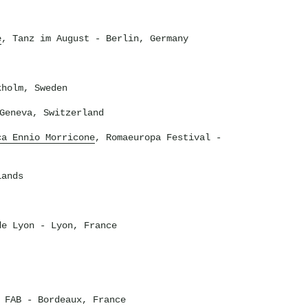
e
, Tanz im August
- Berlin, Germany
holm, Sweden
Geneva, Switzerland
ca Ennio Morricone
, Romaeuropa Festival
-
lands
de Lyon
- Lyon, France
 FAB
- Bordeaux, France