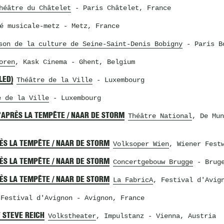
héâtre du Châtelet
- Paris Châtelet, France
é musicale-metz
- Metz, France
son de la culture de Seine-Saint-Denis Bobigny
- Paris B
oren
, Kask Cinema
- Ghent, Belgium
LED)
Théâtre de la Ville
- Luxembourg
e de la Ville
- Luxembourg
D'APRÈS LA TEMPÊTE / NAAR DE STORM
Théâtre National
, De Mun
RÈS LA TEMPÊTE / NAAR DE STORM
Volksoper Wien
, Wiener Fest
RÈS LA TEMPÊTE / NAAR DE STORM
Concertgebouw Brugge
- Bruge
RÈS LA TEMPÊTE / NAAR DE STORM
La FabricA
, Festival d'Avig
 Festival d'Avignon
- Avignon, France
 STEVE REICH
Volkstheater
, Impulstanz
- Vienna, Austria