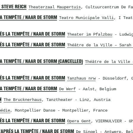
 STEVE REICH
Theaterzaal Maupertuis
, Cultuurcentrum De Fa
LA TEMPÊTE / NAAR DE STORM
Teatro Municipale Valli
, I Teat
RÈS LA TEMPÊTE / NAAR DE STORM
Theater im Pfalzbau
- Ludwig
RÈS LA TEMPÊTE / NAAR DE STORM
Théâtre de la Ville – Sarah
LA TEMPÊTE / NAAR DE STORM (CANCELLED)
Théâtre de la Ville 
RÈS LA TEMPÊTE / NAAR DE STORM
Tanzhaus nrw
- Düsseldorf, G
LA TEMPÊTE / NAAR DE STORM
De Werf
- Aalst, Belgium
N
The Brucknerhaus
, Tanztheater
- Linz, Austria
médie
, Montpellier Danse
- Montpellier, France
RÈS LA TEMPÊTE / NAAR DE STORM
Opera Gent
, VIERNULVIER
- Gh
D'APRÈS LA TEMPÊTE / NAAR DE STORM
De Singel
- Antwerp, Bel