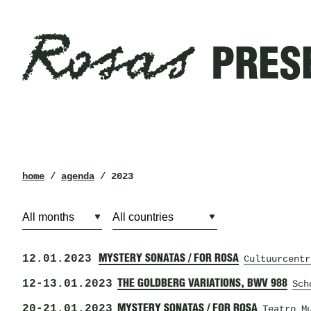
Rosas
Filters
PRES
presented
in
2023
Rosas
breadcrumb
home
/
agenda
/ 2023
12.01.2023
MYSTERY SONATAS / FOR ROSA
Cultuurcentr
12
-
13.01.2023
THE GOLDBERG VARIATIONS, BWV 988
Sch
20
-
21.01.2023
MYSTERY SONATAS / FOR ROSA
Teatro M