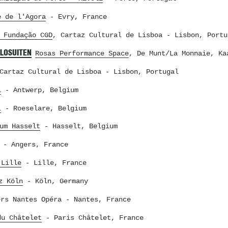
e de l'Agora
- Evry, France
 Fundação CGD
, Cartaz Cultural de Lisboa
- Lisbon, Portu
LLOSUITEN
Rosas Performance Space
, De Munt/La Monnaie, Ka
Cartaz Cultural de Lisboa
- Lisbon, Portugal
l
- Antwerp, Belgium
l
- Roeselare, Belgium
um Hasselt
- Hasselt, Belgium
- Angers, France
 Lille
- Lille, France
z Köln
- Köln, Germany
ers Nantes Opéra
- Nantes, France
du Châtelet
- Paris Châtelet, France