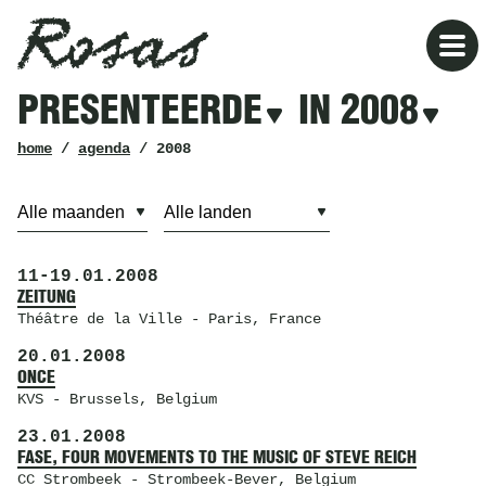
Rosas
Rosas
Filters
PRESENTEERDE
IN 2008
presenteerde
in
2008
kruimelpad
home
/
agenda
/ 2008
11
-
19.01.2008
ZEITUNG
Théâtre de la Ville
- Paris, France
20.01.2008
ONCE
KVS
- Brussels, Belgium
23.01.2008
FASE, FOUR MOVEMENTS TO THE MUSIC OF STEVE REICH
CC Strombeek
- Strombeek-Bever, Belgium