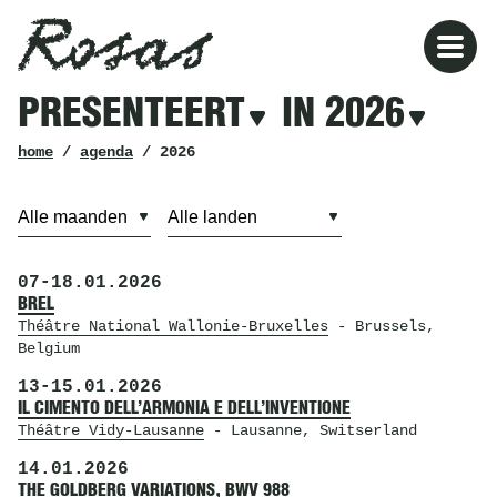
Rosas
Rosas
Filters
PRESENTEERT
IN 2026
presenteert
in
2026
kruimelpad
home
/
agenda
/ 2026
07
-
18.01.2026
BREL
Théâtre National Wallonie-Bruxelles
- Brussels,
Belgium
13
-
15.01.2026
IL CIMENTO DELL’ARMONIA E DELL’INVENTIONE
Théâtre Vidy-Lausanne
- Lausanne, Switserland
14.01.2026
THE GOLDBERG VARIATIONS, BWV 988