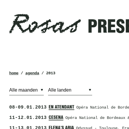
Rosas
Filters
PRES
presenteerde
in
2013
Rosas
kruimelpad
home
/
agenda
/ 2013
08
-
09.01.2013
EN ATENDANT
Opéra National de Bord
11
-
12.01.2013
CESENA
Opéra National de Bordeaux 
11
-
13.01.2013
ELENA'S ARIA
Odyssud
- Toulouse, Fra