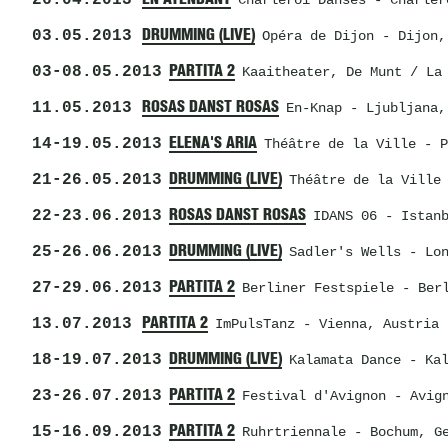
26.04.2013
Charleroi Danses
- Charler
03.05.2013
DRUMMING (LIVE)
Opéra de Dijon
- Dijon,
03
-
08.05.2013
PARTITA 2
Kaaitheater
, De Munt / La
11.05.2013
ROSAS DANST ROSAS
En-Knap
- Ljubljana,
14
-
19.05.2013
ELENA'S ARIA
Théâtre de la Ville
- P
21
-
26.05.2013
DRUMMING (LIVE)
Théâtre de la Ville
22
-
23.06.2013
ROSAS DANST ROSAS
IDANS 06
- Istanb
25
-
26.06.2013
DRUMMING (LIVE)
Sadler's Wells
- Lon
27
-
29.06.2013
PARTITA 2
Berliner Festspiele
- Berl
13.07.2013
PARTITA 2
ImPulsTanz
- Vienna, Austria
18
-
19.07.2013
DRUMMING (LIVE)
Kalamata Dance
- Kal
23
-
26.07.2013
PARTITA 2
Festival d'Avignon
- Avign
15
-
16.09.2013
PARTITA 2
Ruhrtriennale
- Bochum, Ge