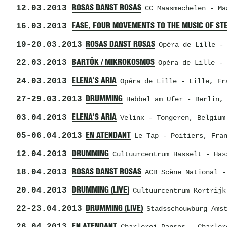
12.03.2013
ROSAS DANST ROSAS
CC Maasmechelen
- Maa
16.03.2013
FASE, FOUR MOVEMENTS TO THE MUSIC OF ST
19
-
20.03.2013
ROSAS DANST ROSAS
Opéra de Lille
- 
22.03.2013
BARTÓK / MIKROKOSMOS
Opéra de Lille
- 
24.03.2013
ELENA'S ARIA
Opéra de Lille
- Lille, Fr
27
-
29.03.2013
DRUMMING
Hebbel am Ufer
- Berlin, 
03.04.2013
ELENA'S ARIA
Velinx
- Tongeren, Belgium
05
-
06.04.2013
EN ATENDANT
Le Tap
- Poitiers, Fra
12.04.2013
DRUMMING
Cultuurcentrum Hasselt
- Has
18.04.2013
ROSAS DANST ROSAS
ACB Scène National
- 
20.04.2013
DRUMMING (LIVE)
Cultuurcentrum Kortrijk
22
-
23.04.2013
DRUMMING (LIVE)
Stadsschouwburg Ams
EN ATENDANT