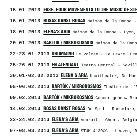
15.01.2013
FASE, FOUR MOVEMENTS TO THE MUSIC OF ST
16.01.2013
ROSAS DANST ROSAS
Maison de la Danse
- 
18.01.2013
ELENA'S ARIA
Maison de la Danse
- Lyon,
20.01.2013
BARTÓK / MIKROKOSMOS
Maison de la Dans
22
-
23.01.2013
DRUMMING
Le Volcan
- Le Havre, Fra
25
-
26.01.2013
EN ATENDANT
Teatro Central
- Sevill
30.01
-
02.02.2013
ELENA'S ARIA
Kaaitheater
, De Mun
05
-
06.02.2013
BARTÓK / MIKROKOSMOS
Théâtre de l'
09.02.2013
BARTÓK / MIKROKOSMOS
Concertgebouw Bru
14.02.2013
ROSAS DANST ROSAS
De Spil
- Roeselare,
22
-
24.02.2013
ELENA'S ARIA
Vooruit
- Ghent, Belgiu
07
-
08.03.2013
ELENA'S ARIA
STUK & 30CC
- Leuven, B