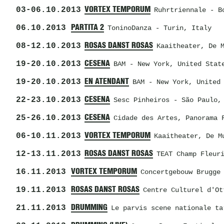
03
-
06.10.2013
VORTEX TEMPORUM
Ruhrtriennale
- Bo
06.10.2013
PARTITA 2
ToninoDanza
- Turin, Italy
08
-
12.10.2013
ROSAS DANST ROSAS
Kaaitheater
, De 
19
-
20.10.2013
CESENA
BAM
- New York, United Stat
19
-
20.10.2013
EN ATENDANT
BAM
- New York, United 
22
-
23.10.2013
CESENA
Sesc Pinheiros
- São Paulo,
25
-
26.10.2013
CESENA
Cidade des Artes
, Panorama 
06
-
10.11.2013
VORTEX TEMPORUM
Kaaitheater
, De M
12
-
13.11.2013
ROSAS DANST ROSAS
TEAT Champ Fleur
16.11.2013
VORTEX TEMPORUM
Concertgebouw Brugge
19.11.2013
ROSAS DANST ROSAS
Centre Culturel d'Ot
21.11.2013
DRUMMING
Le parvis scene nationale ta