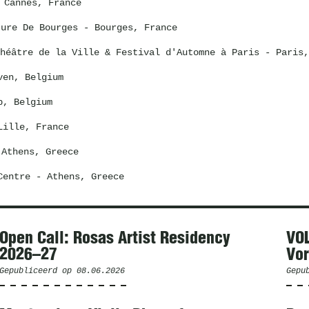
Cannes, France
ture De Bourges
- Bourges, France
héâtre de la Ville & Festival d'Automne à Paris - Paris,
en, Belgium
, Belgium
ille, France
Athens, Greece
Centre
- Athens, Greece
Open Call: Rosas Artist Residency
VO
2026–27
Vor
Gepubliceerd op
08.06.2026
Gepu