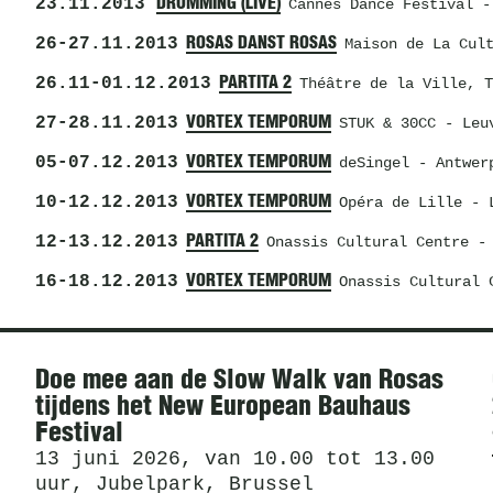
23.11.2013
DRUMMING (LIVE)
Cannes Dance Festival
- 
26
-
27.11.2013
ROSAS DANST ROSAS
Maison de La Cul
26.11
-
01.12.2013
PARTITA 2
Théâtre de la Ville
, T
27
-
28.11.2013
VORTEX TEMPORUM
STUK & 30CC
- Leuv
05
-
07.12.2013
VORTEX TEMPORUM
deSingel
- Antwerp
10
-
12.12.2013
VORTEX TEMPORUM
Opéra de Lille
- L
12
-
13.12.2013
PARTITA 2
Onassis Cultural Centre
- 
16
-
18.12.2013
VORTEX TEMPORUM
Onassis Cultural 
Nieuws
Doe mee aan de Slow Walk van Rosas
tijdens het New European Bauhaus
Festival
13 juni 2026, van 10.00 tot 13.00
uur, Jubelpark, Brussel