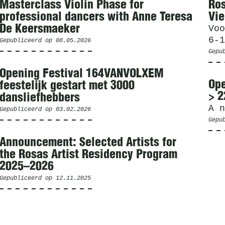
Masterclass Violin Phase for
Ros
professional dancers with Anne Teresa
Vie
De Keersmaeker
Voo
6-1
Gepubliceerd op
08.05.2026
Gepu
Opening Festival 164VANVOLXEM
Ope
feestelijk gestart met 3000
> 2
dansliefhebbers
A n
Gepubliceerd op
03.02.2026
Gepu
Announcement: Selected Artists for
the Rosas Artist Residency Program
2025–2026
Gepubliceerd op
12.11.2025